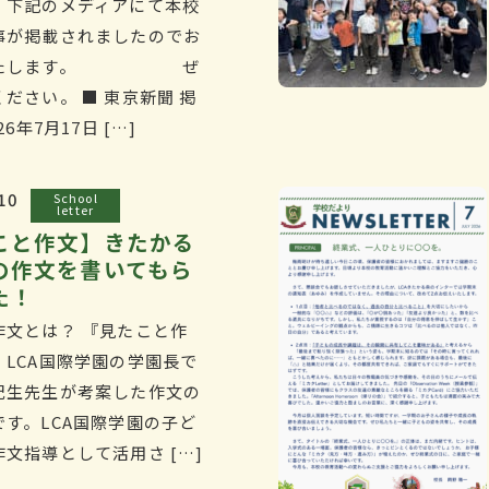
、下記のメディアにて本校
事が掲載されましたのでお
いたします。 ぜ
ださい。 ■ 東京新聞 掲
26年7月17日 […]
10
School
letter
こと作文】きたかる
の作文を書いてもら
た！
作文とは？ 『見たこと作
、LCA国際学園の学園長で
紀生先生が考案した作文の
です。LCA国際学園の子ど
文指導として活用さ […]