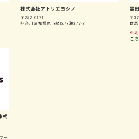
株式会社
アトリエヨシノ
黒田
〒252-0171
〒37
神奈川県相模原市緑区与瀬377-3
群馬
※
こ
株式
ワー