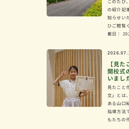
このたび
の紹介記
知らせ
ひご閲覧く
載日： 20
2026.07.
【見た
開校式
いまし
見たこと
文』とは
ある山口
指導方法
もたちの作