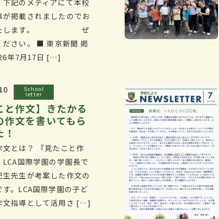
、下記のメディアにて本校
事が掲載されましたのでお
いたします。 ぜ
ださい。 ■ 東京新聞 掲
26年7月17日 […]
10
School
letter
こと作文】きたかる
の作文を書いてもら
た！
作文とは？ 『見たこと作
、LCA国際学園の学園長で
紀生先生が考案した作文の
です。LCA国際学園の子ど
文指導として活用さ […]