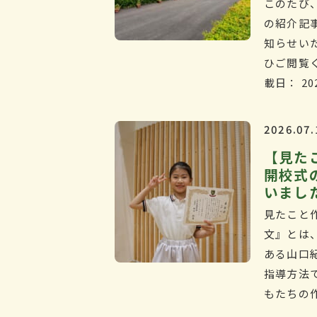
このたび
の紹介記
知らせ
ひご閲覧く
載日： 20
2026.07.
【見た
開校式
いまし
見たこと
文』とは
ある山口
指導方法
もたちの作