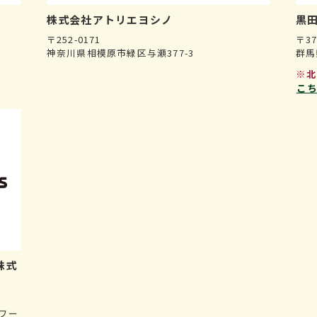
株式会社
アトリエヨシノ
黒田
〒252-0171
〒37
神奈川県相模原市緑区与瀬377-3
群馬
※
こ
株式
ワー