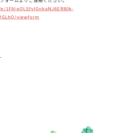
フォームよりご連絡ください。
d/e/1FAIpQLSfvIGvbaNJ6ER80k-
UGLhQ/viewform
る