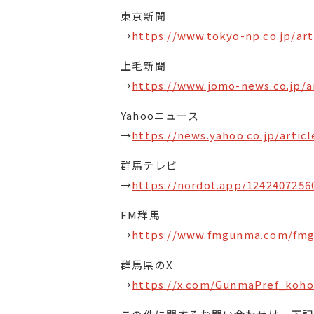
東京新聞
→
https://www.tokyo-np.co.jp/art
上毛新聞
→
https://www.jomo-news.co.jp/ar
Yahooニュース
→
https://news.yahoo.co.jp/arti
群馬テレビ
→
https://nordot.app/1242407256
FM群馬
→
https://www.fmgunma.com/fm
群馬県のX
→
https://x.com/GunmaPref_koho