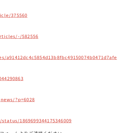
icle/375560
ticles/-/582556
cles/a91412dc4c5854d13b8fbc49150074b0471d7afe
044290863
gnews/?p=6028
/status/1869699344175346009