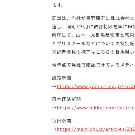
ます。
記事は、当社が長野原町に株式会社立
連し、同町が9月に教育特区を国に申請し
県庁にて、山本一太群馬県知事と荻原
とプリスクールなどについての特別記
※記者会見の様子はこちらの群馬県ホ
現時点で当社で確認できているメディ
読売新聞
→
https://www.yomiuri.co.jp/lo
日本経済新聞
→
https://www.nikkei.com/artic
毎日新聞
→
https://mainichi.jp/articles/2