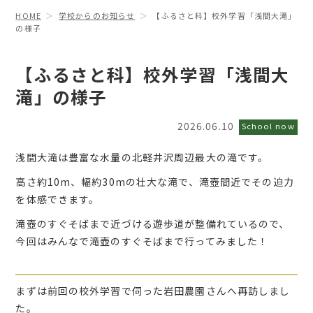
HOME
学校からのお知らせ
【ふるさと科】校外学習「浅間大滝」
の様子
【ふるさと科】校外学習「浅間大
滝」の様子
2026.06.10
School now
浅間大滝は豊富な水量の北軽井沢周辺最大の滝です。
高さ約10m、幅約30mの壮大な滝で、滝壺間近でその迫力
を体感できます。
滝壺のすぐそばまで近づける遊歩道が整備れているので、
今回はみんなで滝壺のすぐそばまで行ってみました！
まずは前回の校外学習で伺った岩田農園さんへ再訪しまし
た。